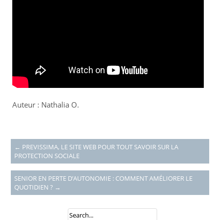
Auteur : Nathalia O.
←
PREVISSIMA, LE SITE WEB POUR TOUT SAVOIR SUR LA
PROTECTION SOCIALE
SENIOR EN PERTE D’AUTONOMIE : COMMENT AMÉLIORER LE
QUOTIDIEN ?
→