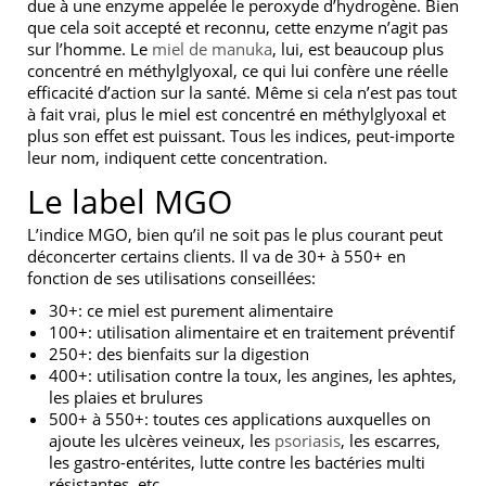
due à une enzyme appelée le peroxyde d’hydrogène. Bien
que cela soit accepté et reconnu, cette enzyme n’agit pas
sur l’homme. Le
miel de manuka
, lui, est beaucoup plus
concentré en méthylglyoxal, ce qui lui confère une réelle
efficacité d’action sur la santé. Même si cela n’est pas tout
à fait vrai, plus le miel est concentré en méthylglyoxal et
plus son effet est puissant. Tous les indices, peut-importe
leur nom, indiquent cette concentration.
Le label MGO
L’indice MGO, bien qu’il ne soit pas le plus courant peut
déconcerter certains clients. Il va de 30+ à 550+ en
fonction de ses utilisations conseillées:
30+: ce miel est purement alimentaire
100+: utilisation alimentaire et en traitement préventif
250+: des bienfaits sur la digestion
400+: utilisation contre la toux, les angines, les aphtes,
les plaies et brulures
500+ à 550+: toutes ces applications auxquelles on
ajoute les ulcères veineux, les
psoriasis
, les escarres,
les gastro-entérites, lutte contre les bactéries multi
résistantes, etc